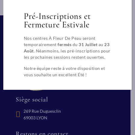
Pré-Inscriptions et
Fermeture Estivale
Nos centres À Fleur De Peau seront
temporairement
fermés
du
31 Juillet
au
23
Août
. Néanmoins, les pré-inscriptions pour
les prochaines sessions restent ouvertes.
Notre équipe reste à votre disposition et
vous souhaite un excellent Été !
Siège social
269 Rue Duguesclin
69003 LYON
Restons en contact