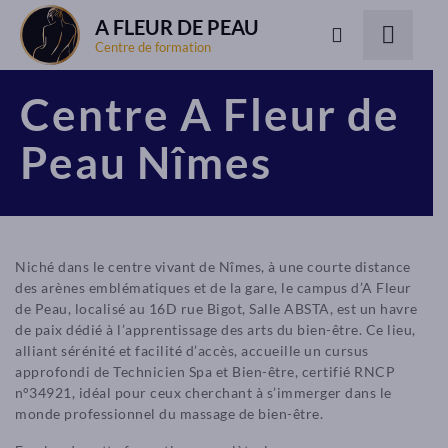
A FLEUR DE PEAU
Centre de formation
Centre A Fleur de
Peau Nîmes
Niché dans le centre vivant de Nîmes, à une courte distance
des arènes emblématiques et de la gare, le campus d’A Fleur
de Peau, localisé au 16D rue Bigot, Salle ABSTA, est un havre
de paix dédié à l’apprentissage des arts du bien-être. Ce lieu,
alliant sérénité et facilité d’accès, accueille un cursus
approfondi de Technicien Spa et Bien-être, certifié RNCP
n°34921, idéal pour ceux cherchant à s’immerger dans le
monde professionnel du massage de bien-être.