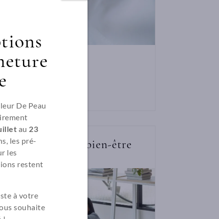
ptions
meture
e
Fleur De Peau
irement
illet
au
23
s, les pré-
Accompagnateur bien-être
r les
ions restent
ste à votre
vous souhaite
 !