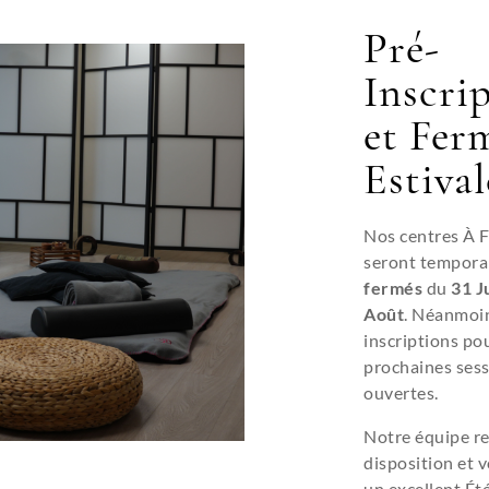
Pré-
Inscri
et Fer
Estival
Nos centres À 
seront tempora
fermés
du
31 Ju
Août
. Néanmoin
Réflexologue
inscriptions pou
prochaines sess
ouvertes.
Notre équipe re
disposition et 
un excellent Été