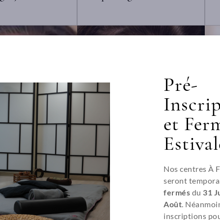
Pré-
Inscri
et Fer
Estival
Nos centres À 
seront tempora
fermés
du
31 Ju
Août
. Néanmoin
inscriptions pou