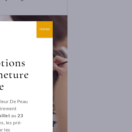
FERMER
ptions
meture
e
Fleur De Peau
irement
illet
au
23
s, les pré-
r les