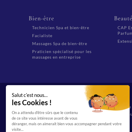
Bien-être
Beaut
Technicien Spa et bien-être
CAP Es
Parfum
Facialiste
Extensi
Massages Spa de bien-être
Praticien spécialisé pour les
massages en entreprise
Organisme de f
69 12544 69 au