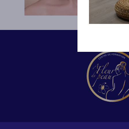
La formation Maquillage Expert
Le maquillag
regroupe l'ensemble des
maquillage 
techniques les plus demandées.
naturellemen
Maquillage de jours, de soirée,
traits du vi
de mariée, libanais, flash, vous
peut être p
serrez capables de réaliser et
entretien d
personnaliser des maquillages
événement 
légers à plus sophistiqués, en
cérémonie de
fonction de la situation ou de
En sav
l'évènement.
En savoir plus