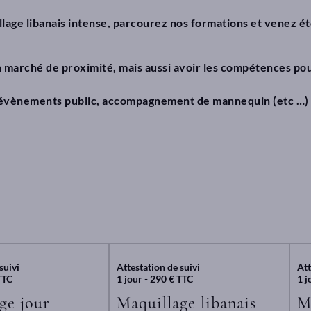
llage libanais intense, parcourez nos formations et venez ét
n marché de proximité, mais aussi avoir les compétences p
, évènements public, accompagnement de mannequin (etc …) 
suivi
Attestation de suivi
Att
TTC
1 jour - 290 € TTC
1 j
ge jour
Maquillage libanais
M