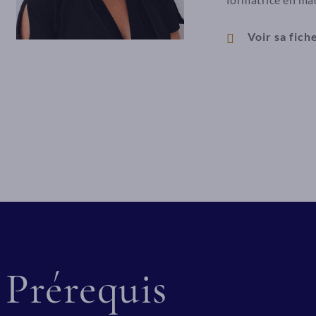
Voir sa fic
Prérequis