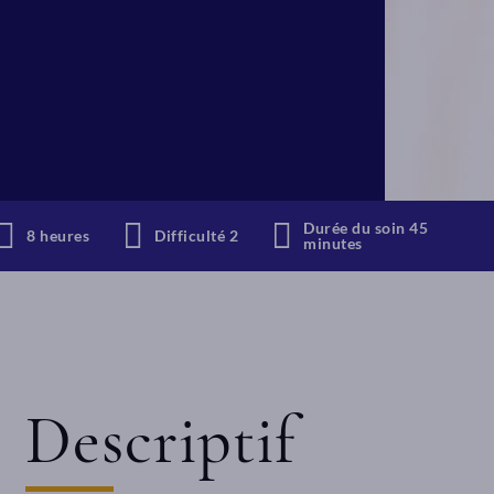
Durée du soin 45
8 heures
Difficulté 2
minutes
Descriptif