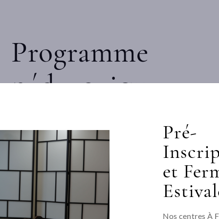
Programme
pédagogique
Jour 1
Pré-
Inscri
Accueil des participants;
et Fer
Présentation du formateur et des participants;
Estival
Présentation du déroulement du stage;
Introduction sur le déroulement de la formation;
Partie théorique sur la précaution d’emploi et la mise en a
Nos centres À 