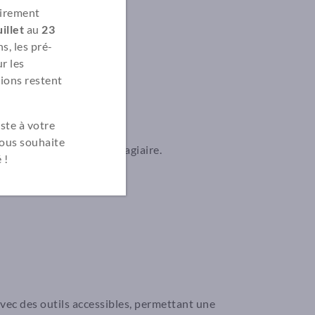
irement
illet
au
23
s, les pré-
r les
ions restent
ste à votre
vous souhaite
cié sont distribués au stagiaire.
 !
ec des outils accessibles, permettant une