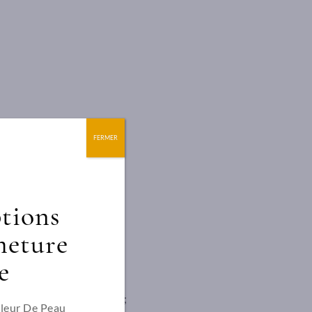
FERMER
ptions
meture
e
pplication de la prestation;
Fleur De Peau