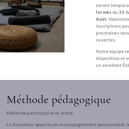
Partie théorique sur l’élaboration de la prestation;
seront tempora
Application pratique du protocole;
fermés
du
31 Ju
Pratique sur modèles;
Août
. Néanmoin
Analyse des connaissances et de la pratique;
inscriptions pou
Questions / réponses sur la formation.
prochaines sess
ouvertes.
Support pédagogique
Notre équipe re
disposition et 
Un cahier de suivi de la formation et un support vidéo asso
un excellent Été
QR code : enregistrement audio.
Méthode pédagogique
Méthode participative et active.
Le formateur apporte un accompagnement personnalisé, av