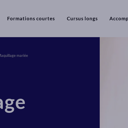
Formations courtes
Cursus longs
Accom
aquillage mariée
age