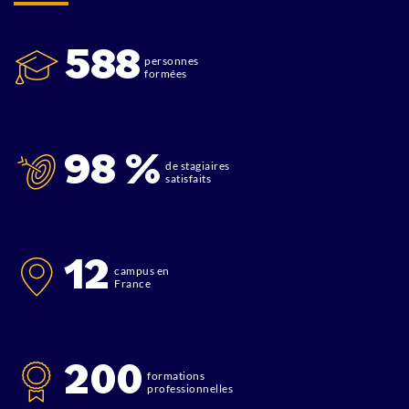
588
personnes
formées
98 %
de stagiaires
satisfaits
12
campus en
France
200
formations
professionnelles