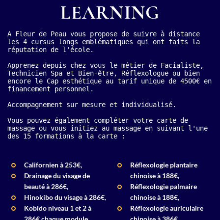
LEARNING
indispensables pour créer et
faire prospérer votre propre
pratique. Apprenez à offrir à vos
A Fleur de Peau vous propose de suivre à distance 
futurs clients une expérience de
les 4 cursus longs emblématiques qui ont faits la 
détente inoubliable, tout en
réputation de l'école.

développant une approche
personnalisée qui répond à leurs
Apprenez depuis chez vous le métier de Facialiste, 
besoins spécifiques.
Technicien Spa et Bien-être, Réflexologue ou bien 
encore le Cap esthétique au tarif unique de 4500€ en 
financement personnel.

En savoir plus
Accompagnement sur mesure et individualisé.

Vous pouvez également compléter votre carte de 
massage ou vous initiez au massage en suivant l'une 
des 15 formations à la carte :
Californien
à 253€
,
Réflexologie plantaire
Drainage du visage de
chinoise à 188€,
beauté à 286€,
Réflexologie palmaire
Hinokibo du visage à 286€
,
chinoise à 188€,
Kobido niveau 1 et 2 à
Réflexologie auriculaire
286€ chaque module,
chinoise à 386€,