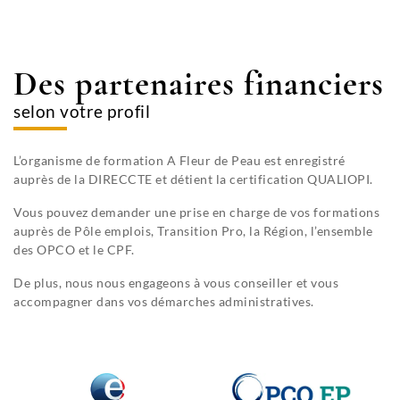
Des partenaires financiers
selon votre profil
Centre
Centre
Centre
Centre
Centre
Centre
Centre
Centre
Centre
Centre
Centre
de
de
de
de
de
de
de
de
de
de
de
L’organisme de formation A Fleur de Peau est enregistré
formation
formation
formation
formation
formation
formation
formation
formation
formation
formation
formation
auprès de la DIRECCTE et détient la certification QUALIOPI.
à
à
à
à
à
à
à
à
à
à
à
Vous pouvez demander une prise en charge de vos formations
Bordeaux
Hossegor
La
Lille
Lyon
Marseille
Montpellier
Paris
Pouant
Strasbourg
Toulouse
auprès de Pôle emplois, Transition Pro, la Région, l’ensemble
des OPCO et le CPF.
Rochelle
Le
Tout
Situé
C’est
Depuis
Situé
Situé
Stratégiquement
Son
Depuis
De plus, nous nous engageons à vous conseiller et vous
centre
juste
à
dans
2020,
à
près
placé
histoire
2021,
C’est
accompagner dans vos démarches administratives.
de
installé
proximité
cette
A
7
des Grands
entre
et
nous
dans
formation
à
de
ville
Fleur
km
Boulevards
2
ses
formons
cette
A
HOSSEGOR,
l’Hôpital
dynamique
de
de
et
villes
monuments
nos
très
Fleur
le
Victor
que
Peau
la
de
importantes.
font
stagiaires
belle
de
centre
Provo,
tout
vous
ville
la
Nous
du
en
station