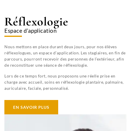
Le
é
u
Mas
c
v
de
o
ri
Réflexologie
Pouantais
u
r
v
–
l
Espace d’application
ri
15
e
r
rue
c
l
a
de
e
Nous mettons en place durant deux jours, pour nos élèves
m
la
c
réflexologues, un espace d’application. Les stagiaires, en fin de
p
Forge
a
parcours, pourront recevoir des personnes de l’extérieur, afin
u
–
m
s
de reconstituer une séance de réflexologie.
86200
p
POUANT
u
Lors de ce temps fort, nous proposons une réelle prise en
s
charge avec accueil, soins en réflexologie plantaire, palmaire,
contact@afleurdepeaulyon.com
auriculaire, faciale, personnalisé.
04
78
84
EN SAVOIR PLUS
24
91