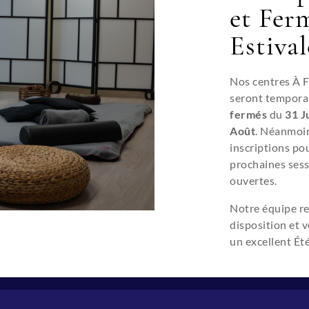
et Fer
Estival
Nos centres À 
seront tempora
fermés
du
31 Ju
Août
. Néanmoin
Siège social
Restons en contact
inscriptions pou
prochaines sess
269 Rue Duguesclin
+(33) 04 78 84 24 91
69003 LYON
ouvertes.
Nous écrire
Notre équipe re
disposition et 
un excellent Été