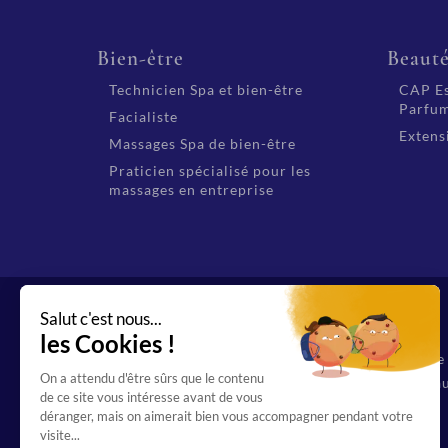
Bien-être
Beaut
Technicien Spa et bien-être
CAP Es
Parfum
Facialiste
Extensi
Massages Spa de bien-être
Praticien spécialisé pour les
massages en entreprise
Organisme de f
69 12544 69 au