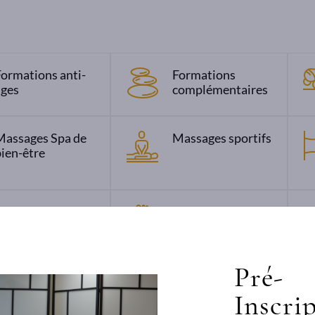
Formations anti-
Formations
âges
complémentaires
Massages Spa de
Massages sportifs
ien-être
Massages
Réflexologies
raditionnels
Indiens
Pré-
Beauté
Inscri