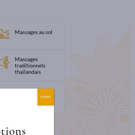
Massages au sol
Massages
traditionnels
thaïlandais
Maquillage
FERMER
ptions