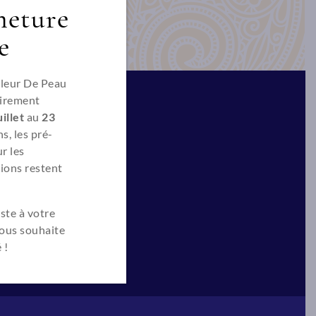
meture
e
Fleur De Peau
irement
illet
au
23
s, les pré-
Suivez nous
r les
ions restent
ste à votre
vous souhaite
 !