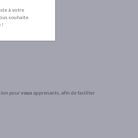
ste à votre
vous souhaite
 !
ition pour
vous
apprenants, afin de faciliter