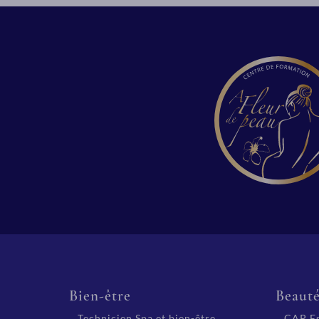
Bien-être
Beaut
Technicien Spa et bien-être
CAP Es