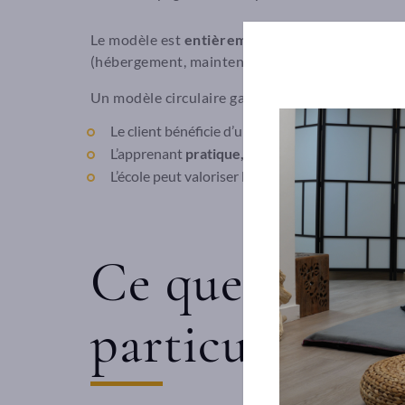
Le modèle est
entièrement gratuit pour les ap
(hébergement, maintenance, service client…) gr
Un modèle circulaire gagnant-gagnant :
Le client bénéficie d’un
service à prix réduit
tou
L’apprenant
pratique, progresse, gagne en régu
L’école peut valoriser la montée en compétence 
Ce que les ap
particulièrem