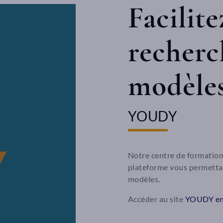
Facilite
recherc
modèle
YOUDY
Notre centre de formation
plateforme vous permetta
modèles.
Accéder au site
YOUDY en 