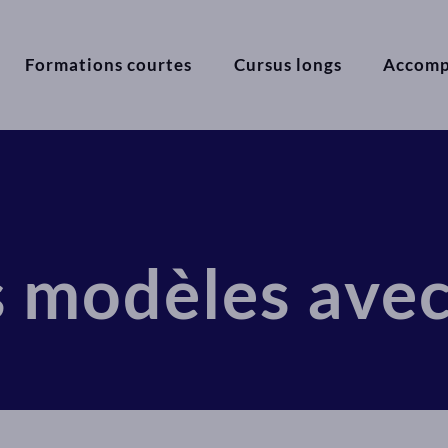
Formations courtes
Cursus longs
Accom
s modèles av