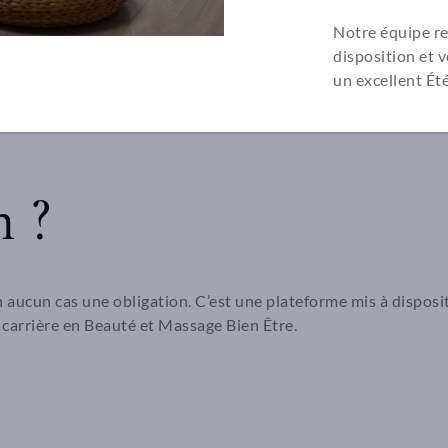
conditions réelles, avec de vrais retours clients
Notre équipe re
ise en ligne, gestion des rendez-vous)
disposition et 
nication de Youdy
un excellent Été
n ?
en aucun cas une obligation. C’est une plateforme mis à dispos
 carrière en Beauté et Massage Bien Être.