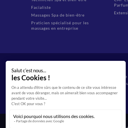
Parfum
Facialiste
Extensi
Massages Spa de bien-être
Praticien spécialisé pour les
massages en entreprise
Organisme de f
69 12544 69 au