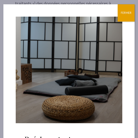
traitants ») des données personnelles nécessaires à
l’exécution de leurs prestations. Ces « sous-traitants »
FERMER
sont tenus de traiter vos données personnelles à cette fin
uniquement et conformément à nos instructions en
matière de sécurité et de protection des données.
le cas échéant, aux autorités de contrôle, dûment
habilitées par les dispositions légales et réglementaires en
vigueur, aux organismes de recouvrement, aux auxiliaires
de justice et officiers ministériels, dans le cadre de leur
mission de recouvrement de créances.
A FLEUR DE PEAU
s’assure que les destinataires gèrent les
données personnelles dans le respect des directives de la
RGPD.
A FLEUR DE PEAU
s’engage à définir et mettre en œuvre les
mesures techniques de sécurité, physique ou logique, qu’elle
estime appropriées pour lutter contre la destruction, la
perte, l’altération ou la divulgation non autorisée des
données de manière accidentelle ou illicite.