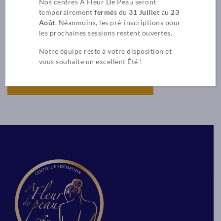
Nos centres À Fleur De Peau seront
temporairement
fermés
du
31 Juillet
au
23
Août
. Néanmoins, les pré-inscriptions pour
les prochaines sessions restent ouvertes.
Notre équipe reste à votre disposition et
ÉLIGIBLE AU CPF Cette
Démarquez vous d
vous souhaite un excellent Été !
certification a été créée pour
concurrence avec 
répondre aux besoins spécifiques
expert en Kobido,
VOIR TOUTES LES FORMATIONS
et en pleine expension du marché
intrabuccale, l'uti
du bien-être et du sport. Le
différents guasha
massage du sportif à visée non
bien d'autres tech
thérapeutique répond à une
Éligible au CPF
demande croissante
Équivalence d'étu
d'accompagnement physique, tant
RNCP
par les professionnels que les
304 heures de fo
amateurs. Notre certification vise à
doter les praticiens des
En savoir pl
compétences essentielles pour
offrir des massages sur-mesure,
adaptés aux besoins spécifiques de
chaque sportif, tout en respectant
les règles de sécurité et d’éthique.