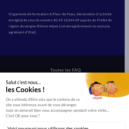
Organisme de formation A Fleur de Peau, déclaration d’activité
enregistrée sous le numéro 82 69 12544 69 auprès du Préfet de
région Auvergne-Rhône-Alpes (cet enregistrement ne vaut pas
agrément d’Etat).
Toutes les FAQ
CGV Formations
CGV Boutique
Mentions légales
Protection des données