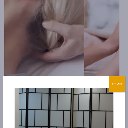
FERMER
Les tensions musculaires dorsales
Entrez dans l’univ
sont présentent chez chacun
de la réflexologie
d’entre nous. Le massage thaï de la
votre passion en 
tête, des membres inférieurs et
notre formation c
supérieurs dénoue les tensions
conçue pour répon
rapidement et peut être proposé
aspirations profe
dans n’importe quel contexte. Le