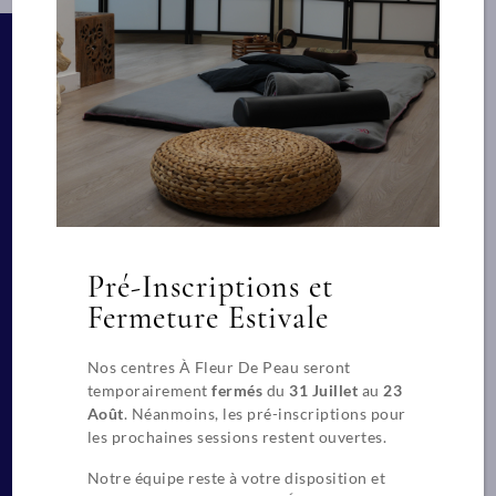
Découvrez les troi
receveur reste habillé, cette
réflexologie plant
technique se pratique sans huile.
cursus enrichissan
En savoir plus
explorant les prin
fondamentaux de 
bienfaisante. Vou
des compétences p
théoriques qui vo
permettront d’offr
qualité à vos clien
posant les bases d
épanouissante et 
Éligible au CPF
Pré-Inscriptions et
Équivalence d’étu
Fermeture Estivale
RNCP 133 heures
Siège social
En savoir pl
269 Rue Duguesclin
Nos centres À Fleur De Peau seront
69003 LYON
temporairement
fermés
du
31 Juillet
au
23
Août
. Néanmoins, les pré-inscriptions pour
les prochaines sessions restent ouvertes.
Restons en contact
Notre équipe reste à votre disposition et
+(33) 04 78 84 24 91
Nous écrire