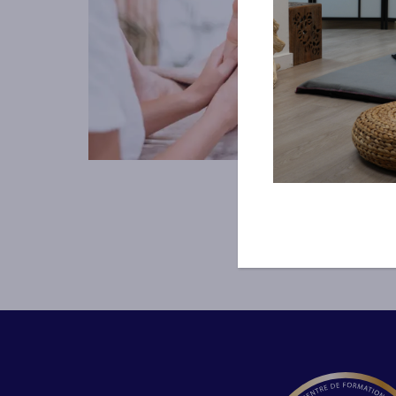
Entrez dans l’univers fascinant de
la réflexologie et transformez votre
passion en expertise avec notre
formation complète et conçue pour
répondre à vos aspirations
professionnelles
Découvrez les trois types de
réflexologie plantaire dans notre
cursus enrichissant, tout en
explorant les principes
fondamentaux de cette pratique
bienfaisante. Vous développerez