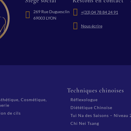
Siège social
Restons en contact
269 Rue Duguesclin
+(33) 04 78 84 24 91
69003 LYON
Nous écrire
é
Techniques chinoises
thétique, Cosmétique,
Réflexologue
erie
Diététique Chinoise
on de cils
Tui Na des Saisons – Niveau 
Chi Nei Tsang