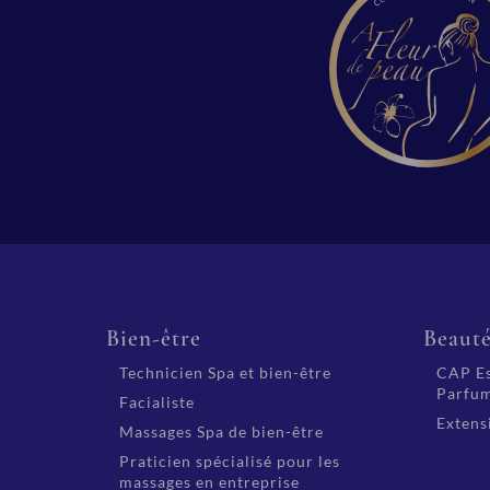
des compétences pratiques et
théoriques qui vous permettront
d’offrir des soins de qualité à vos
clients tout en posant les bases
d’une carrière épanouissante et
pérenne.
Éligible au CPF
Équivalence d’étude : Niveau 5
RNCP 133 heures de formation
En savoir plus
Bien-être
Beaut
Technicien Spa et bien-être
CAP Es
Parfum
Facialiste
Extensi
Massages Spa de bien-être
Praticien spécialisé pour les
massages en entreprise