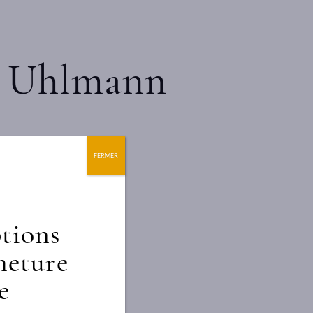
le Uhlmann
FERMER
ptions
meture
e