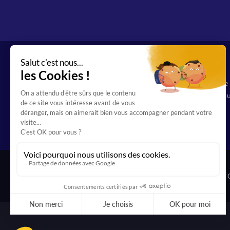
Organisme de f
69 12544 69 au
Toutes les FAQ
C