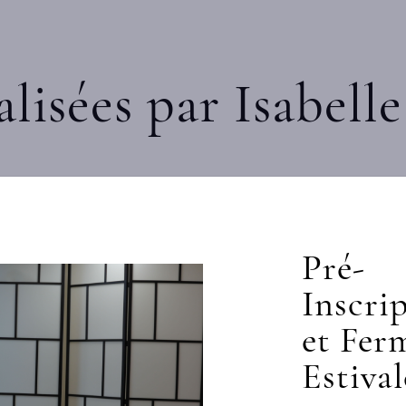
alisées par Isabel
Pré-
Inscri
et Fer
Estival