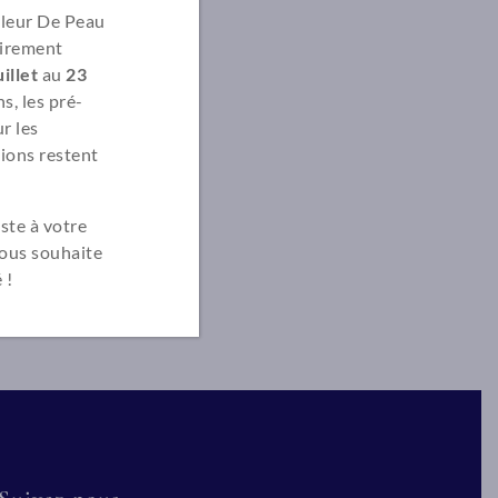
Fleur De Peau
irement
illet
au
23
s, les pré-
r les
ions restent
ste à votre
vous souhaite
 !