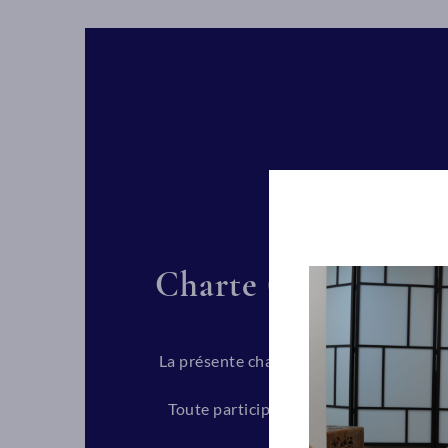
Charte
(Modèle F5)
La présente charte, remise aux prestatai
le but de permettr
Si votre assureur refus
Toute participation aux modules de f
in