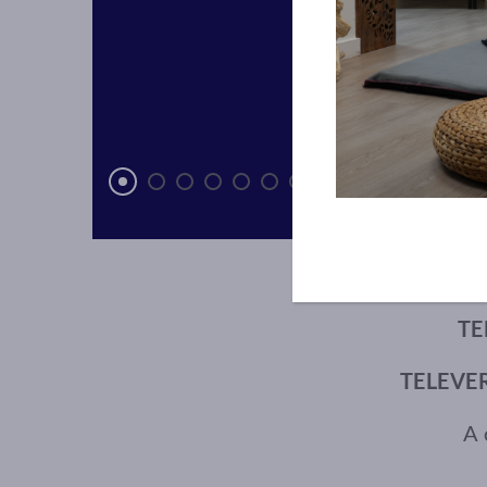
– Statut ju
TE
TELEVE
A 