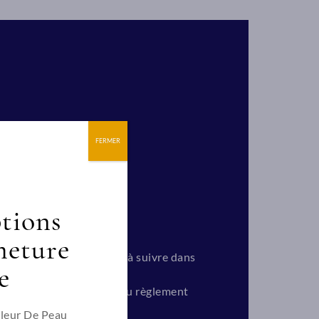
FERMER
ptions
meture
et de définir les règles à suivre dans
e
ui sera dispensé.
 l’école, et notamment du règlement
.
Fleur De Peau