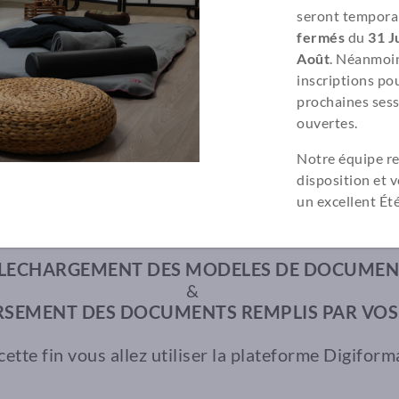
seront tempora
fermés
du
31 Ju
Août
. Néanmoin
inscriptions pou
prochaines sess
ouvertes.
Notre équipe re
disposition et 
un excellent Été
ridique Entreprise (SAS, SASU,
LECHARGEMENT DES MODELES DE DOCUMEN
&
RSEMENT DES DOCUMENTS REMPLIS
PAR VOS
cette fin vous allez utiliser la plateforme Digiform