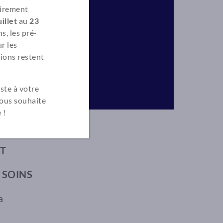
irement
illet
au
23
s, les pré-
r les
ions restent
ste à votre
vous souhaite
 !
 EURL, …) –
T
 SOINS
a