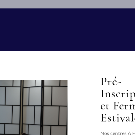
Pré-
Inscri
et Fer
res intervenant au sein de l’école A FLEUR DE PEAU, a pour obj
Estival
e un fonctionnement régulier de l’école et de l’enseignement q
e d’ajouter les mentions sur l’Attestation RC PRO
ormation emporte acceptation des règles de fonctionnement de
térieur dont le prestataire reconnaît avoir reçu un exemplaire
Nos centres À 