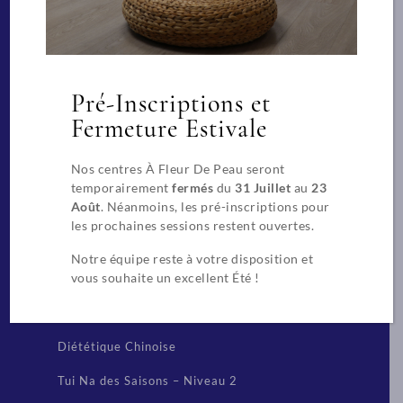
Facialiste
Massages Spa de bien-être
Pré-Inscriptions et
Praticien spécialisé pour les massages en
entreprise
Fermeture Estivale
Nos centres À Fleur De Peau seront
Beauté
temporairement
fermés
du
31 Juillet
au
23
CAP Esthétique, Cosmétique, Parfumerie
Août
. Néanmoins, les pré-inscriptions pour
les prochaines sessions restent ouvertes.
Extension de cils
Notre équipe reste à votre disposition et
vous souhaite un excellent Été !
Techniques chinoises
Réflexologue
Diététique Chinoise
Tui Na des Saisons – Niveau 2