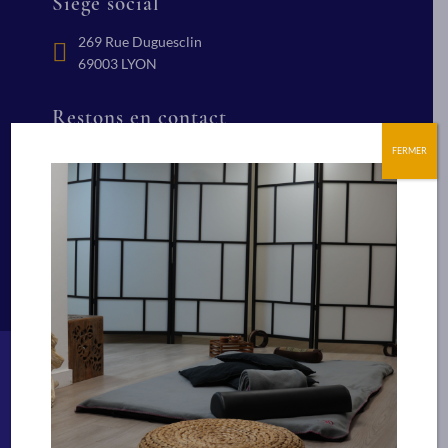
Siège social
269 Rue Duguesclin
69003 LYON
Restons en contact
FERMER
+(33) 04 78 84 24 91
Nous écrire
Suivez nous
Bien-être
Technicien Spa et bien-être