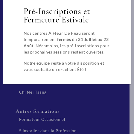
Pré-Inscriptions et
Beauté
Fermeture Estivale
CAP Esthétique, Cosmétique, Parfumerie
Extension de cils
Nos centres À Fleur De Peau seront
temporairement
fermés
du
31 Juillet
au
23
Août
. Néanmoins, les pré-inscriptions pour
Techniques chinoises
les prochaines sessions restent ouvertes.
Réflexologue
Notre équipe reste à votre disposition et
vous souhaite un excellent Été !
Diététique Chinoise
Tui Na des Saisons – Niveau 2
Chi Nei Tsang
Autres formations
Formateur Occasionnel
S’installer dans la Profession