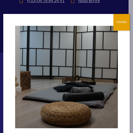
+(33) 04 78 84 24 91
Nous écrire
Suivez nous
FERMER
Bien-être
Technicien Spa et bien-être
Facialiste
Massages Spa de bien-être
Praticien spécialisé pour les massages en
entreprise