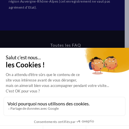
région Auvergne-Rhône-Alpes (cet enregistrement ne vaut pas
agrément d’Etat).
Toutes les FAQ
CGV Formations
CGV Boutique
Mentions légales
Protection des données
Dernière mise à jour effectuée le 31/07/2026 à 15h27