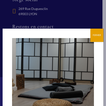
269 Rue Duguesclin
69003 LYON
Restons en contact
+(33) 04 78 84 24 91
Nous écrire
FERMER
Suivez nous
Bien-être
Technicien Spa et bien-être