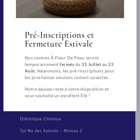
Facialiste
Massages Spa de bien-être
Pré-Inscriptions et
Praticien spécialisé pour les massages en
entreprise
Fermeture Estivale
Beauté
Nos centres À Fleur De Peau seront
temporairement
fermés
du
31 Juillet
au
23
CAP Esthétique, Cosmétique, Parfumerie
Août
. Néanmoins, les pré-inscriptions pour
les prochaines sessions restent ouvertes.
Extension de cils
Notre équipe reste à votre disposition et
vous souhaite un excellent Été !
Techniques chinoises
Réflexologue
Diététique Chinoise
Tui Na des Saisons – Niveau 2