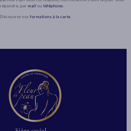
répondre, par
mail
ou
téléphone
.
Découvrez nos
formations à la carte
.
Siège social