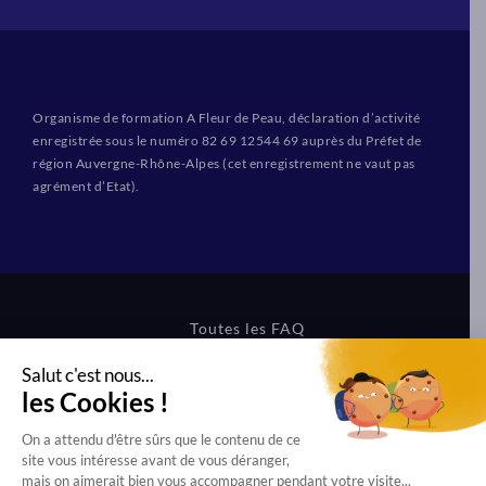
Organisme de formation A Fleur de Peau, déclaration d’activité
enregistrée sous le numéro 82 69 12544 69 auprès du Préfet de
région Auvergne-Rhône-Alpes (cet enregistrement ne vaut pas
agrément d’Etat).
Toutes les FAQ
CGV Formations
CGV Boutique
Mentions légales