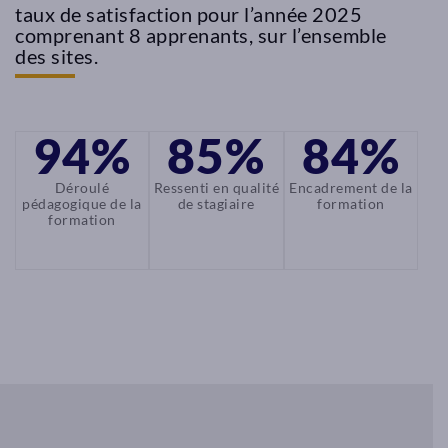
Centre
Centre
taux de satisfaction pour l’année 2025
de
de
comprenant 8 apprenants, sur l’ensemble
des sites.
formation
formation
à
à
Marseille
Pouant
94%
85%
84%
Depuis
Stratégiquement
2020,
placé
Déroulé
Ressenti en qualité
Encadrement de la
pédagogique de la
de stagiaire
formation
A
entre
formation
Fleur
2
de
villes
Peau
importantes.
vous
Nous
propose
proposons
d’étudier
dans
dans
ce
un
cadre
cadre
idyllique
exceptionnel
de
du
vous