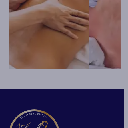
Chaque organe est composé de
Notre squelette 
YIN et de YANG se reliant les uns
de nos muscles e
aux autres par des canaux
autre. Notre activ
d’énergie appelé méridiens. Cette
sédentaire a un i
voie de circulation d’énergie circule
l’équilibre Yin, Y
dans le corps. Le Tui Na des
corps. Le Tui Na 
émotions travaille les différentes
règlera les maux 
sentiments comme la colère, la joie,
musculaires, post
les soucis et l’anxiété, etc. dans le
émotionnelles.
but de calmer les mauvaises