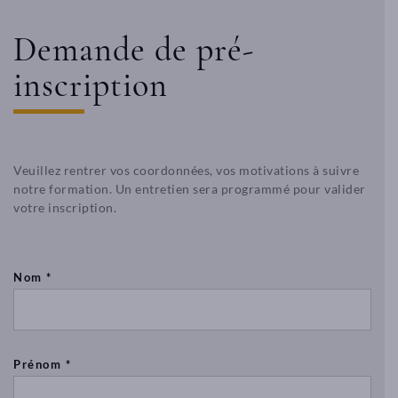
former
er
1
arrondissement
en
de
Demande de pré-
à
Marseille,
une
proche
inscription
large
du
sélection
vieux
de
port
cours
et
en
de
Veuillez rentrer vos coordonnées, vos motivations à suivre
massage
la
notre formation. Un entretien sera programmé pour valider
de
Canebière.
votre inscription.
bien-
2
être.
Place
Nous
Francis
réalisons
Nom *
Chirat
4
13002
cursus
MARSEILLE
certifiants
en
contact@afleurdepeaulyon.com
Prénom *
massage
04
: