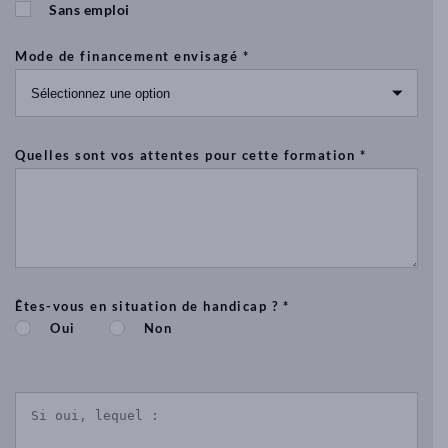
Sans emploi
pour
les
Mode de financement envisagé *
bébés),
massage
pour
les
sportifs
Quelles sont vos attentes pour cette formation *
(massage
Suèdois,
massage
sportif,
deep-
tissue)..
Êtes-vous en situation de handicap ? *
Le
Oui
Non
Mas
de
Pouantais
–
15
rue