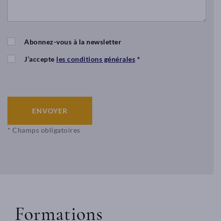
de
la
Forge
–
Abonnez-vous à la newsletter
86200
POUANT
J’accepte
les conditions générales
*
contact@afleurdepeaulyon.com
04
78
84
ENVOYER
24
91
* Champs obligatoires
D
é
c
o
u
v
Formations
ri