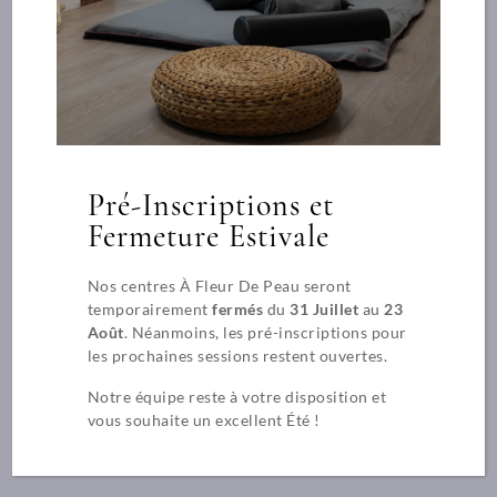
Centre de formation à Lyon
C’est dans cette ville dynamique que tout à commencer pour
l’école A Fleur de Peau. Nous avons développé deux espaces
de formations afin de toujours mieux vous accueillir et vous
former.
Pré-Inscriptions et
269 rue Duguesclin – LYON 3 / École et siège social
Fermeture Estivale
contact@afdp.fr
04 78 84 24 91
Nos centres À Fleur De Peau seront
temporairement
fermés
du
31 Juillet
au
23
Découvrir le campus
Août
. Néanmoins, les pré-inscriptions pour
les prochaines sessions restent ouvertes.
Notre équipe reste à votre disposition et
vous souhaite un excellent Été !
Indicateurs de résultats