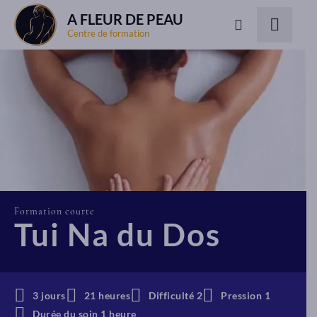
A FLEUR DE PEAU
Centre de formation
Formation courte
Tui Na du Dos
3 jours
21 heures
Difficulté 2
Pression 1
Durée du soin 1 heure