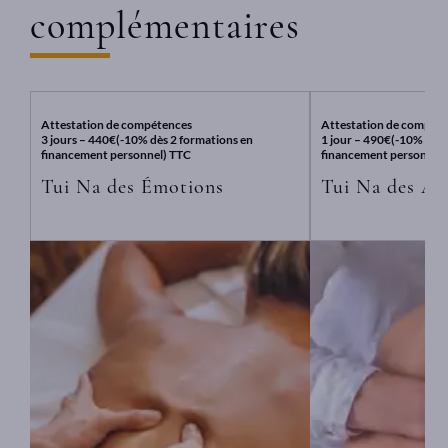
r
complémentaires
l
e
c
a
m
p
Attestation de compétences
Attestation de compét
u
3 jours – 440€(-10% dès 2 formations en
1 jour – 490€(-10% dès 
s
financement personnel) TTC
financement personnel)
Tui Na des Émotions
Tui Na des Art