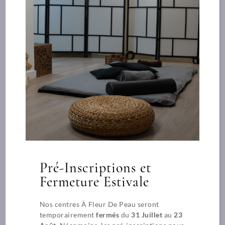
Duo de Roll On
55,00€
Pré-Inscriptions et
Fermeture Estivale
Nos centres À Fleur De Peau seront
temporairement
fermés
du
31 Juillet
au
23