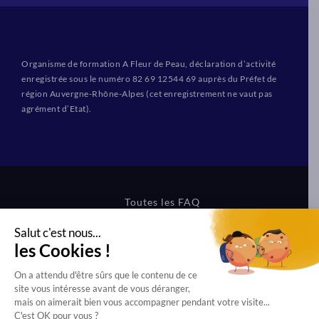
Organisme de formation A Fleur de Peau, déclaration d’activité
enregistrée sous le numéro 82 69 12544 69 auprès du Préfet de
région Auvergne-Rhône-Alpes (cet enregistrement ne vaut pas
agrément d’Etat).
Toutes les FAQ
CGV Formations
CGV Boutique
Mentions légales