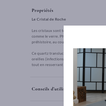
Propriétés
Le Cristal de Roche
Les cristaux sont toutes sortes de quartz, c
comme le verre. Physiquement, il s’agit de 
préhistoire, au cours de laquelle il était ut
Ce quartz translucide a un effet tonifiant e
oreilles (infections, acouphènes), du cœur,
tout en resserrant les pores et en améliora
Conseils d’utilisation