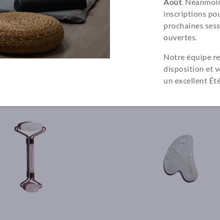
Août
. Néanmoin
inscriptions pou
prochaines sess
ouvertes.
Notre équipe re
lémentaires
disposition et 
un excellent Été