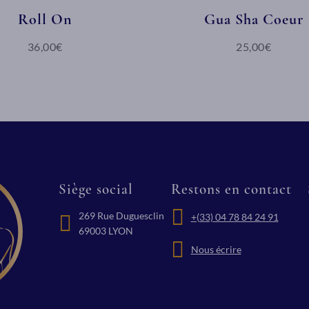
Roll On
Gua Sha Coeur
36,00€
25,00€
Siège social
Restons en contact
269 Rue Duguesclin
+(33) 04 78 84 24 91
69003 LYON
Nous écrire