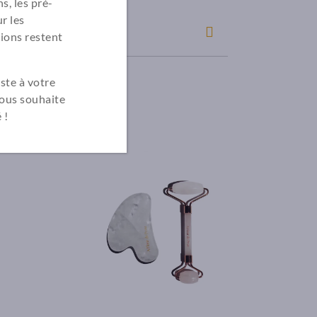
s, les pré-
r les
ions restent
ste à votre
vous souhaite
 !