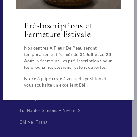
Massages Spa de bien-être
Praticien spécialisé pour les massages en
entreprise
Pré-Inscriptions et
Fermeture Estivale
Beauté
Nos centres À Fleur De Peau seront
CAP Esthétique, Cosmétique, Parfumerie
temporairement
fermés
du
31 Juillet
au
23
Extension de cils
Août
. Néanmoins, les pré-inscriptions pour
les prochaines sessions restent ouvertes.
Techniques chinoises
Notre équipe reste à votre disposition et
vous souhaite un excellent Été !
Réflexologue
Diététique Chinoise
Tui Na des Saisons – Niveau 2
Chi Nei Tsang