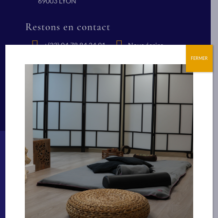
69003 LYON
Restons en contact
+(33) 04 78 84 24 91
Nous écrire
FERMER
Suivez nous
Bien-être
Technicien Spa et bien-être
Facialiste