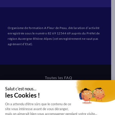
Organisme de formation A Fleur de Peau, déclaration d’activité
enregistrée sous le numéro 82 69 12544 69 auprès du Préfet de
région Auvergne-Rhône-Alpes (cet enregistrement ne vaut pas
agrément d’Etat).
Toutes les FAQ
CGV Formations
CGV Boutique
Mentions légales