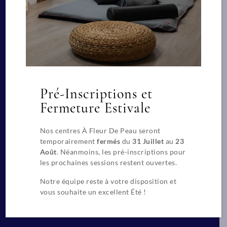
Siège social
Pré-Inscriptions et
269 Rue Duguesclin
69003 LYON
Fermeture Estivale
Restons en contact
Nos centres À Fleur De Peau seront
temporairement
fermés
du
31 Juillet
au
23
+(33) 04 78 84 24 91
Nous écrire
Août
. Néanmoins, les pré-inscriptions pour
les prochaines sessions restent ouvertes.
Notre équipe reste à votre disposition et
Suivez nous
vous souhaite un excellent Été !