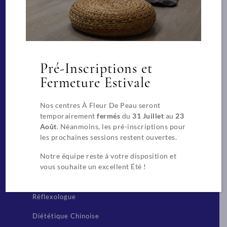
Bien-être
Technicien Spa et bien-être
Facialiste
Massages Spa de bien-être
Pré-Inscriptions et
Praticien spécialisé pour les massages en
Fermeture Estivale
entreprise
Nos centres À Fleur De Peau seront
Beauté
temporairement
fermés
du
31 Juillet
au
23
Août
. Néanmoins, les pré-inscriptions pour
CAP Esthétique, Cosmétique, Parfumerie
les prochaines sessions restent ouvertes.
Extension de cils
Notre équipe reste à votre disposition et
vous souhaite un excellent Été !
Techniques chinoises
Réflexologue
Diététique Chinoise