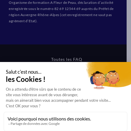
Organisme de formation A Fleur de Peau, déclaration d’activité
enregistrée sous le numéro 82 69 12544 69 auprès du Préfet de
région Auvergne-Rhône-Alpes (cet enregistrement ne vaut pas
agrément d’Etat).
Toutes les FAQ
CGV Formations
CGV Boutique
Mentions légales
Protection des données