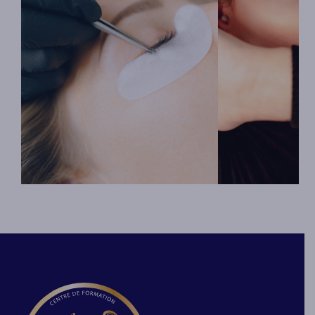
Sublimez le regard de votre
L’extension de cil
clientèle avec la technique
technique du “vol
d’extension de cils en “cil à cil”.
comme son nom l
Chaque cil naturel est intensifié,
et intensité. Ce 
allongé et densifié par la pose d’un
par la création et
cil artificiel. Offrez une frange de
bouquets de cils ar
cils étoffée et durable, pour
frange de cils nat
environ 3 semaines.
En savoir p