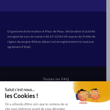
Organisme de formation A Fleur de Peau, déclaration d’activité
enregistrée sous le numéro 82 69 12544 69 auprès du Préfet de
région Auvergne-Rhône-Alpes (cet enregistrement ne vaut pas
agrément d’Etat).
Toutes les FAQ
CGV Formations
CGV Boutique
Mentions légales