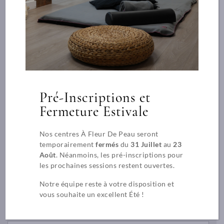
Demande de pré-
inscription
Pré-Inscriptions et
Veuillez rentrer vos coordonnées, vos motivations à suivre
Fermeture Estivale
notre formation. Un entretien sera programmé pour valider
votre inscription.
Nos centres À Fleur De Peau seront
temporairement
fermés
du
31 Juillet
au
23
Août
. Néanmoins, les pré-inscriptions pour
les prochaines sessions restent ouvertes.
Nom *
Notre équipe reste à votre disposition et
vous souhaite un excellent Été !
Prénom *