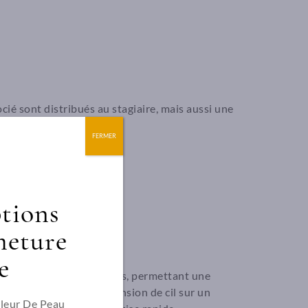
cié sont distribués au stagiaire, mais aussi une
FERMER
ptions
meture
e
ec des outils accessibles, permettant une
hes techniques de l’extension de cil sur un
Fleur De Peau