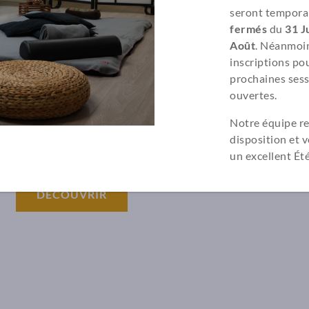
modèle, en pratiquant librement et en analysant les probl
seront tempora
fermés
du
31 Ju
Août
. Néanmoin
inscriptions pou
prochaines sess
ouvertes.
Plannings
Notre équipe re
disposition et 
un excellent Été
DÉCOUVRIR