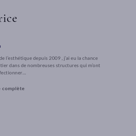
rice
n
e l’esthétique depuis 2009 , j’ai eu la chance
tier dans de nombreuses structures qui m’ont
fectionner…
he complète