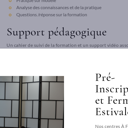
Pratique sur modèle
Analyse des connaissances et de la pratique
Questions /réponse sur la formation
Support pédagogique
Un cahier de suivi de la formation et un support vidéo asso
démonstration sur modèle.
QR code : enregistrement audio.
Pré-
Inscri
Méthode pédagogique
et Fer
Méthode participative et active.
Estival
Le formateur apporte un accompagnement personnalisé, av
facilité de compréhension. Le stagiaire applique les approc
Nos centres À 