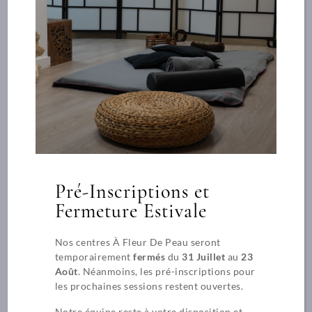
Centre de formation à Lyon
C’est dans cette ville dynamique que tout à commencer pour
Pré-Inscriptions et
l’école A Fleur de Peau. Nous avons développé deux espaces
de formations afin de toujours mieux vous accueillir et vous
Fermeture Estivale
former.
Nos centres À Fleur De Peau seront
269 rue Duguesclin – LYON 3 / École et siège social
temporairement
fermés
du
31 Juillet
au
23
Août
. Néanmoins, les pré-inscriptions pour
contact@afdp.fr
les prochaines sessions restent ouvertes.
04 78 84 24 91
Notre équipe reste à votre disposition et