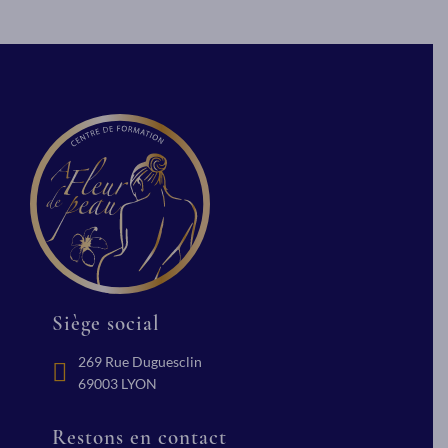
Le message ShiroAbhyanga est une
Le massage en Le
technique ancestrale (de la famille
pratiqué sur l’en
du massage Abhyanga) fait partie
est un massage sp
des 18 massages ayurvédiques les
comme mouvement 
plus pratiqués encore aujourd’hui
ou signe de l’infin
en Inde du Nord. Elle aborde
technique du mass
essentiellement le haut du dos, le
l’intention et le 
cou, les épaules, la tête et le visage.
gestuelle du mas
Ce massage possède de
chargent, concen
nombreuses vertus. Il peut
expansent les cen
soulager les maux de tête,
(chakras) majeurs
améliorer la qualité du sommeil, la
En savoir p
mémoire, la vue, fortifie la
chevelure, etc.
En savoir plus
Siège social
269 Rue Duguesclin
69003 LYON
Restons en contact