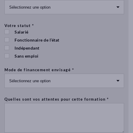
l
e
c
a
m
Votre statut *
p
Salarié
u
s
Fonctionnaire de l’état
Indépendant
Sans emploi
Mode de financement envisagé *
Quelles sont vos attentes pour cette formation *