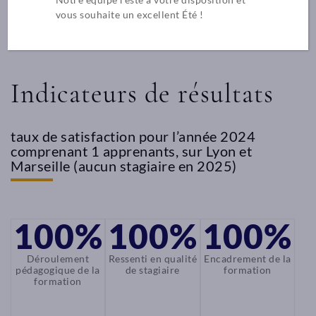
vous souhaite un excellent Été !
Découvrir le campus
Indicateurs de résultats
Centre
taux de satisfaction pour l’année 2024
de
comprenant 1 apprenants, sur Lyon et
Marseille (aucun stagiaire en 2025)
formation
à
Marseille
100%
100%
100%
Depuis
2020,
Déroulement
Ressenti en qualité
Encadrement de la
pédagogique de la
de stagiaire
formation
A
formation
Fleur
de