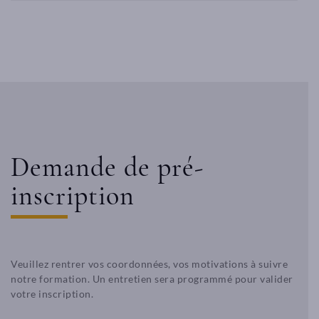
Peau
vous
propose
d’étudier
dans
un
cadre
exceptionnel
du
er
1
arrondissement
de
Demande de pré-
Marseille,
proche
inscription
du
vieux
port
et
de
Veuillez rentrer vos coordonnées, vos motivations à suivre
la
notre formation. Un entretien sera programmé pour valider
Canebière.
votre inscription.
2