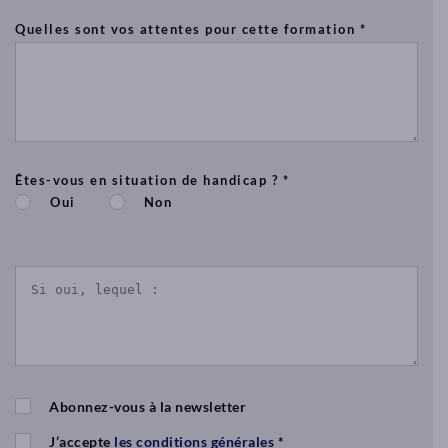
(massage
Quelles sont vos attentes pour cette formation *
Suèdois,
massage
sportif,
deep-
tissue)..
Le
Êtes-vous en situation de handicap ? *
Mas
Oui
Non
de
Pouantais
–
15
rue
de
la
Forge
–
86200
Abonnez-vous à la newsletter
POUANT
J’accepte
les conditions générales
*