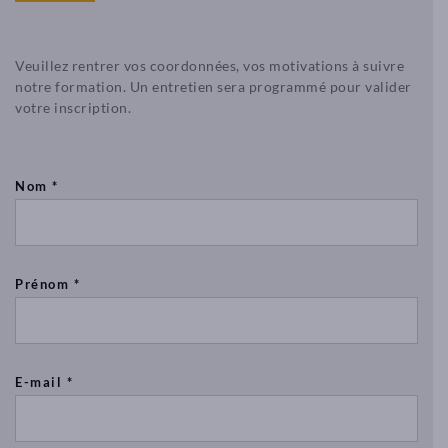
cours
et
en
de
massage
la
Veuillez rentrer vos coordonnées, vos motivations à suivre
de
Canebière.
notre formation. Un entretien sera programmé pour valider
bien-
votre inscription.
2
être.
Place
Nous
Francis
réalisons
Chirat
4
Nom *
13002
cursus
MARSEILLE
certifiants
en
contact@afleurdepeaulyon.com
massage
04
Prénom *
:
78
Praticien
84
Spa
24
et
91
Bien-
E-mail *
être,
le
D
massage
é