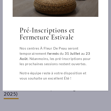
269 rue Duguesclin – LYON 3 / École et siège social
contact@afdp.fr
04 78 84 24 91
Pré-Inscriptions et
Fermeture Estivale
Découvrir le campus
Nos centres À Fleur De Peau seront
temporairement
fermés
du
31 Juillet
au
23
Août
. Néanmoins, les pré-inscriptions pour
Indicateurs de résultats
les prochaines sessions restent ouvertes.
Notre équipe reste à votre disposition et
Centre
Centre
taux de satisfaction pour l’année 2023
vous souhaite un excellent Été !
de
de
comprenant 7 apprenants, sur Lyon,
Marseille et Poitiers (aucun stagiaire en
formation
formation
2025)
à
à
Marseille
Pouant