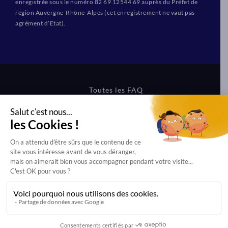
enregistrée sous le numéro 82 69 12544 69 auprès du Préfet de
région Auvergne-Rhône-Alpes (cet enregistrement ne vaut pas
agrément d’Etat).
Toutes les FAQ
CGV Formations
CGV Boutique
Mentions légales
Protection des données
Dernière mise à jour effectuée le 31/07/2026 à 15h27