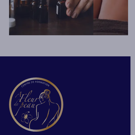
L’aromatologie aide à améliorer
Le massage aux 
l’état général. Elle agit contre le
« Tampons de Sia
stress, la fatigue, les problèmes de
influences Thaïla
peau, la migraine ou douleurs
Malaisiennes pou
articulaires ou musculaires, la
sur le drap et à m
digestion, le sommeil, etc. Lors de
perpétue de géné
cette formation, vous aborderez
génération et dan
les différentes huiles et leurs
familles. C’est u
utilisations en massage de bien-
exotique, puissan
être.
profond. Il est ex
circulation sangu
En savoir plus
En savoir p