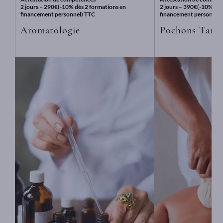
s
2 jours – 290€(-10% dès 2 formations en
2 jours – 390€(-10% dès
financement personnel) TTC
financement personnel)
Aromatologie
Pochons Tamp