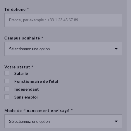
Californien
c
(niveau
o
Téléphone *
u
1
v
et
ri
2),
r
l’Accompagnement
l
Campus souhaité *
des
e
futurs
c
Maman
a
(Massage
m
pré-
p
Votre statut *
natal,
u
Salarié
s
post-
Fonctionnaire de l’état
natal,
massage
Indépendant
pour
Sans emploi
les
bébés),
Mode de financement envisagé *
massage
pour
les
sportifs