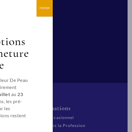
FERMER
Suivez nous
ptions
meture
e
Fleur De Peau
irement
illet
au
23
s, les pré-
Autres formations
r les
ions restent
Formateur Occasionnel
S’installer dans la Profession