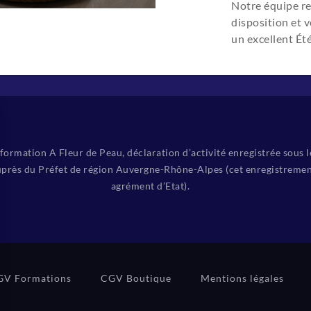
Tui Na des Saisons – Niveau 
Notre équipe re
disposition et 
Chi Nei Tsang
un excellent Été
ormation A Fleur de Peau, déclaration d’activité enregistrée sous 
près du Préfet de région Auvergne-Rhône-Alpes (cet enregistremen
agrément d’Etat).
GV Formations
CGV Boutique
Mentions légales