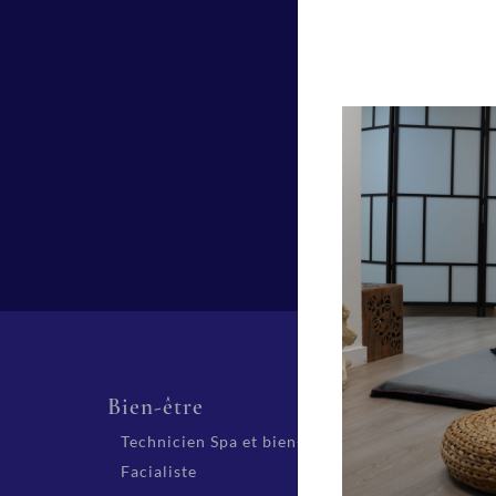
Bien-être
Beaut
Technicien Spa et bien-être
CAP Es
Parfum
Facialiste
Extensi