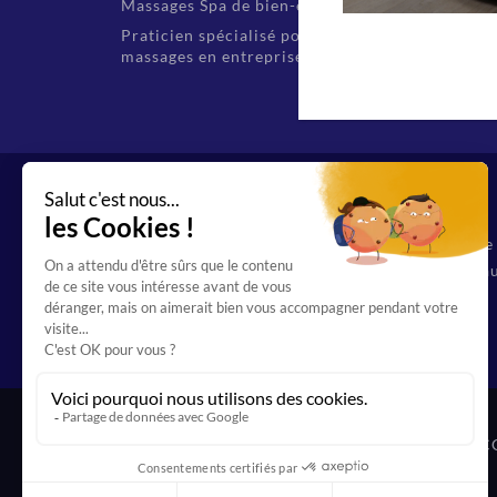
Massages Spa de bien-être
Praticien spécialisé pour les
massages en entreprise
Organisme de f
69 12544 69 au
Toutes les FAQ
C