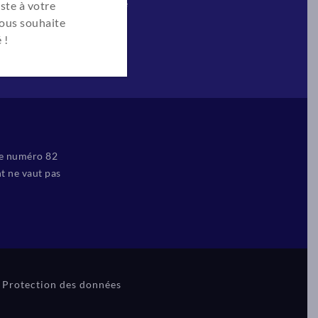
2
Aromatologie
ste à votre
vous souhaite
VAE
 !
Alternance
le numéro 82
t ne vaut pas
Protection des données