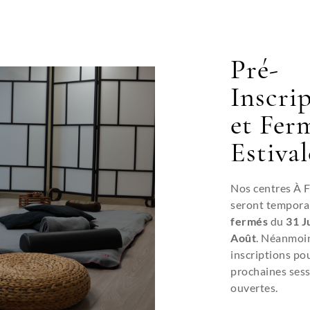
Siège social
Restons en contact
Pré-
269 Rue Duguesclin
+(33) 04 78 84 24 91
69003 LYON
Inscri
Nous écrire
et Fer
Estival
Nos centres À 
seront tempora
fermés
du
31 Ju
Août
. Néanmoin
é
Techniques chinoises
inscriptions pou
prochaines sess
thétique, Cosmétique,
Réflexologue
ouvertes.
erie
Diététique Chinoise
on de cils