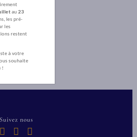
irement
illet
au
23
s, les pré-
r les
ions restent
ste à votre
vous souhaite
 !
Suivez nous