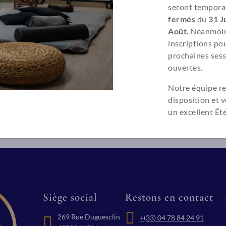
seront tempora
fermés
du
31 Ju
Août
. Néanmoin
inscriptions pou
prochaines sess
ouvertes.
Notre équipe re
disposition et 
un excellent Été
Siège social
Restons en contact
269 Rue Duguesclin
+(33) 04 78 84 24 91