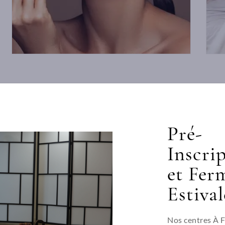
Pré-
Inscri
et Fer
Estival
Nos centres À 