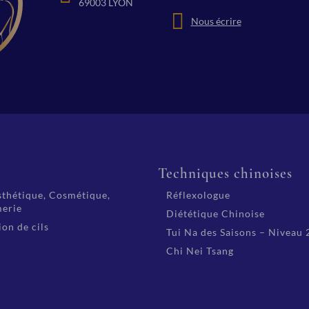
69003 LYON
Nous écrire
é
Techniques chinoises
thétique, Cosmétique,
Réflexologue
erie
Diététique Chinoise
on de cils
Tui Na des Saisons – Niveau 
Chi Nei Tsang