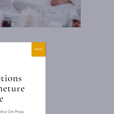
FERMER
ptions
meture
e
Fleur De Peau