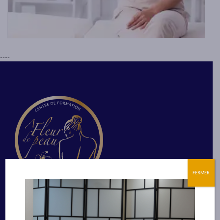
----
FERMER
Siège social
269 Rue Duguesclin