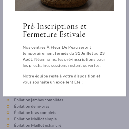
Pré-Inscriptions et
Fermeture Estivale
Épilation
Nos centres À Fleur De Peau seront
Nous vous proposons une épilation non-douloureuse et
temporairement
fermés
du
31 Juillet
au
23
respectueuse de la peau.
Août
. Néanmoins, les pré-inscriptions pour
les prochaines sessions restent ouvertes.
Épilation sourcils
Épilation lèvres
Notre équipe reste à votre disposition et
Épilation joues ou menton
vous souhaite un excellent Été !
Épilation aisselles
Épilation demi-jambes ou cuisses
Épilation jambes complètes
Épilation demi-bras
Épilation bras complets
Épilation Maillot simple
Épilation Maillot échancré