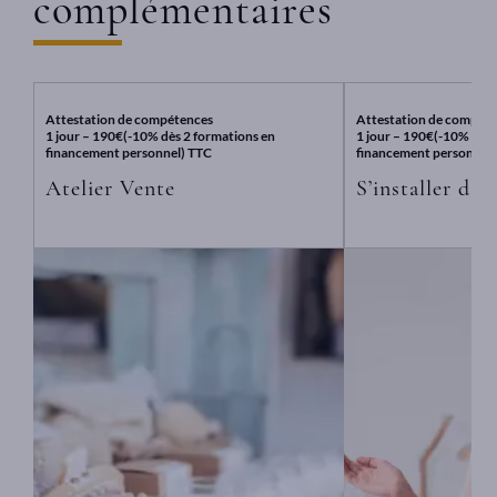
complémentaires
l
e
c
a
m
p
Attestation de compétences
Attestation de compét
u
1 jour – 190€(-10% dès 2 formations en
1 jour – 190€(-10% dès 
s
financement personnel) TTC
financement personnel)
Atelier Vente
S’installer dan