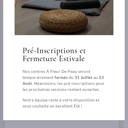
1
arrondissement
en
de
Demande de pré-
à
Marseille,
une
proche
inscription
large
du
sélection
vieux
de
port
cours
et
en
Pré-Inscriptions et
de
Veuillez rentrer vos coordonnées, vos motivations à suivre
massage
la
notre formation. Un entretien sera programmé pour valider
Fermeture Estivale
de
Canebière.
votre inscription.
bien-
2
être.
Nos centres À Fleur De Peau seront
Place
Nous
temporairement
fermés
du
31 Juillet
au
23
Francis
réalisons
Août
. Néanmoins, les pré-inscriptions pour
Nom *
Chirat
4
les prochaines sessions restent ouvertes.
13002
cursus
Notre équipe reste à votre disposition et
MARSEILLE
certifiants
vous souhaite un excellent Été !
en
contact@afleurdepeaulyon.com
Prénom *
massage
04
:
78
Praticien