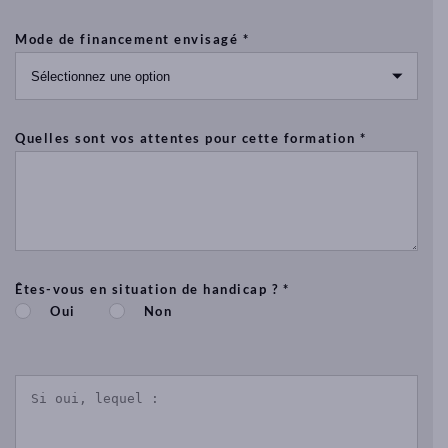
pour
les
Mode de financement envisagé *
bébés),
massage
pour
les
sportifs
Quelles sont vos attentes pour cette formation *
(massage
Suèdois,
massage
sportif,
deep-
tissue)..
Êtes-vous en situation de handicap ? *
Le
Oui
Non
Mas
de
Pouantais
–
15
rue
de