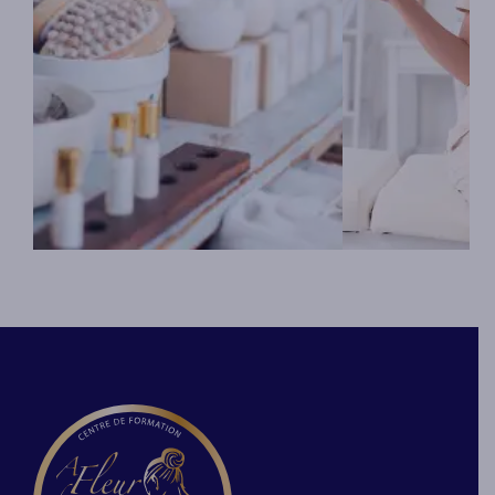
Lors de la formation « Vente », vous
Lors de cette for
apprendrez à déterminer le profil
découvrirez toute
de chaque client qui prend contact
importantes pour
avec vous. Les étapes d’une vente
activité, comment
sont très importantes pour
entreprise, déterm
conclure celle-ci. Vous travaillerez
vos prestations, 
la qualité de votre accueil et tous
statut juridique,
les arguments pour fidéliser votre
disponibles et les
clientèle.
de créateurs d’en
En savoir plus
En savoir p