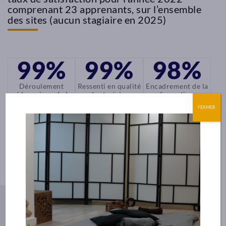
de
de
comprenant 23 apprenants, sur l’ensemble
des sites (aucun stagiaire en 2025)
formation
formation
à
à
Marseille
Pouant
99%
99%
98%
Depuis
Stratégiquement
2020,
placé
Déroulement
Ressenti en qualité
Encadrement de la
pédagogique de la
de stagiaire
formation
A
entre
formation
Fleur
2
FERMER
de
villes
Peau
importantes.
vous
Nous
propose
proposons
d’étudier
dans
dans
ce
un
cadre
cadre
idyllique
exceptionnel
de
du
vous
former
er