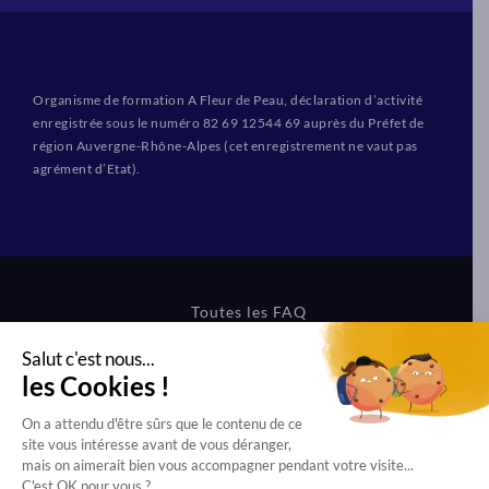
Organisme de formation A Fleur de Peau, déclaration d’activité
enregistrée sous le numéro 82 69 12544 69 auprès du Préfet de
région Auvergne-Rhône-Alpes (cet enregistrement ne vaut pas
agrément d’Etat).
Toutes les FAQ
CGV Formations
CGV Boutique
Mentions légales