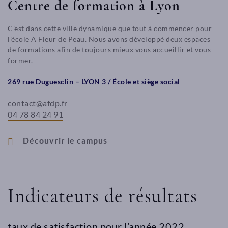
Centre de formation à Lyon
C’est dans cette ville dynamique que tout à commencer pour
l’école A Fleur de Peau. Nous avons développé deux espaces
de formations afin de toujours mieux vous accueillir et vous
former.
269 rue Duguesclin – LYON 3 / École et siège social
contact@afdp.fr
04 78 84 24 91
Découvrir le campus
Indicateurs de résultats
Centre
Centre
taux de satisfaction pour l’année 2022