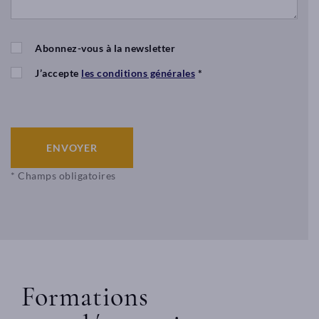
la
Forge
–
Abonnez-vous à la newsletter
86200
POUANT
J’accepte
les conditions générales
*
contact@afleurdepeaulyon.com
04
78
84
ENVOYER
24
91
* Champs obligatoires
D
é
c
o
u
v
Formations
ri
r