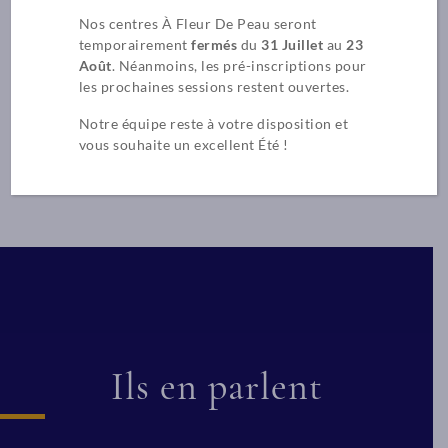
Nos centres À Fleur De Peau seront
temporairement
fermés
du
31 Juillet
au
23
EN SAVOIR PLUS
Août
. Néanmoins, les pré-inscriptions pour
les prochaines sessions restent ouvertes.
Notre équipe reste à votre disposition et
vous souhaite un excellent Été !
Ils en parlent