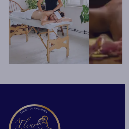
Le massage en Lemniscate,
Massages tirés d
pratiqué sur l’ensemble du corps,
Ayurvéda (connais
est un massage spécifique utilisant
qui cherchent sel
comme mouvement le « 8 allongé »
doshas à rééquili
ou signe de l’infini. Dans la
et à travailler sur
technique du massage intuitif,
celui-ci. Un ques
l’intention et le rythme de la
réaliser avant pou
gestuelle du massage unissent,
doshas et donc c
chargent, concentrent, ou
massage sur mesur
expansent les centres de forces
Dans cette forma
(chakras) majeurs et mineurs.
apprendrez 3 pro