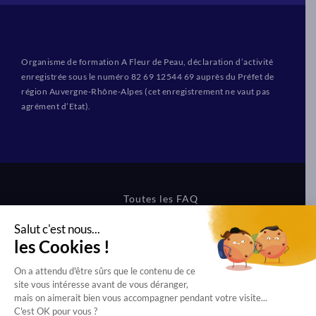
Organisme de formation A Fleur de Peau, déclaration d’activité
enregistrée sous le numéro 82 69 12544 69 auprès du Préfet de
région Auvergne-Rhône-Alpes (cet enregistrement ne vaut pas
agrément d’Etat).
Toutes les FAQ
CGV Formations
CGV Boutique
Mentions légales