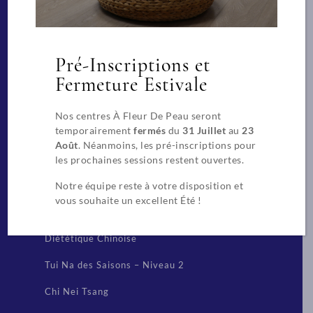
Massages Spa de bien-être
Praticien spécialisé pour les massages en
entreprise
Pré-Inscriptions et
Fermeture Estivale
Beauté
Nos centres À Fleur De Peau seront
CAP Esthétique, Cosmétique, Parfumerie
temporairement
fermés
du
31 Juillet
au
23
Août
. Néanmoins, les pré-inscriptions pour
Extension de cils
les prochaines sessions restent ouvertes.
Notre équipe reste à votre disposition et
Techniques chinoises
vous souhaite un excellent Été !
Réflexologue
Diététique Chinoise
Tui Na des Saisons – Niveau 2
Chi Nei Tsang