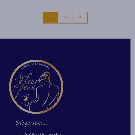
1
2
3
Siège social
269 Rue Duguesclin