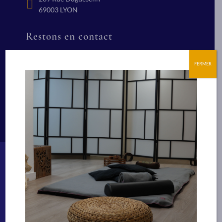
69003 LYON
Restons en contact
+(33) 04 78 84 24 91
Nous écrire
FERMER
Suivez nous
Bien-être
Technicien Spa et bien-être
Facialiste