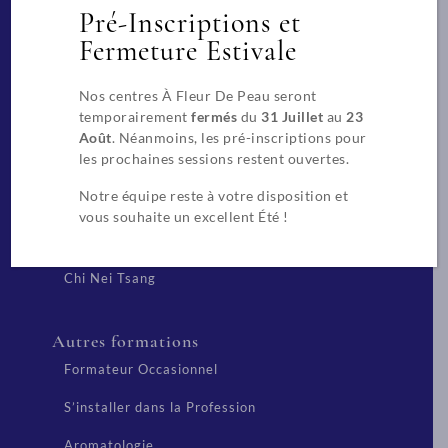
Beauté
Pré-Inscriptions et
CAP Esthétique, Cosmétique, Parfumerie
Fermeture Estivale
Extension de cils
Nos centres À Fleur De Peau seront
temporairement
fermés
du
31 Juillet
au
23
Techniques chinoises
Août
. Néanmoins, les pré-inscriptions pour
les prochaines sessions restent ouvertes.
Réflexologue
Notre équipe reste à votre disposition et
Diététique Chinoise
vous souhaite un excellent Été !
Tui Na des Saisons – Niveau 2
Chi Nei Tsang
Autres formations
Formateur Occasionnel
S’installer dans la Profession
Aromatologie