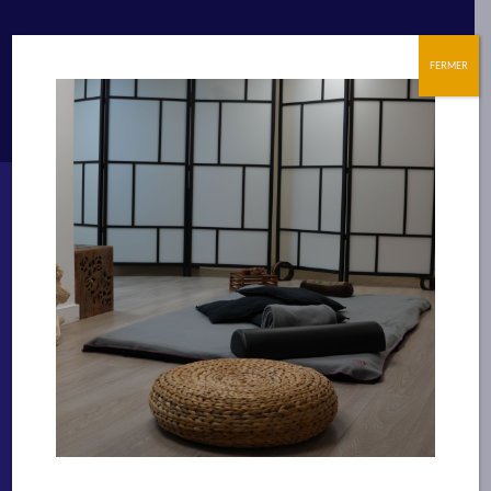
Suivez nous
FERMER
Bien-être
Technicien Spa et bien-être
Facialiste
Massages Spa de bien-être
Praticien spécialisé pour les massages en
entreprise