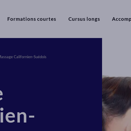
Formations courtes
Cursus longs
Accom
assage Californien-Suédois
e
ien-