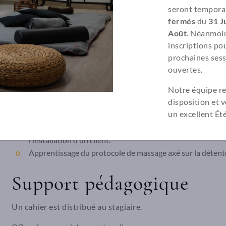
pédagogique
seront tempora
fermés
du
31 Ju
Août
. Néanmoin
inscriptions pou
Jour 1, 2, 3 et 4
prochaines sess
ouvertes.
Accueil des participants.
Notre équipe re
disposition et 
Présentation du formateur et des participants.
un excellent Été
Présentation du déroulement du stage.
Apprentissage de l’accueil, des précautions, contre-indicat
l’installation d’un client.
Apprentissage du protocole de massage axé sur la détente
Support pédagogique
Un cahier est distribué au stagiaire.