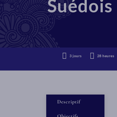
Suédois
3 jours
28 heures
Descriptif
Objectifs