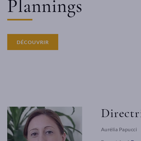
Plannings
DÉCOUVRIR
Directr
Format
Aurélia Papucci
Stéphane DEMR