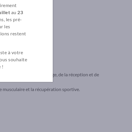
irement
illet
au
23
s, les pré-
r les
ions restent
ste à votre
vous souhaite
 !
ions en lien avec le massage, de la réception et de
 musculaire et la récupération sportive.