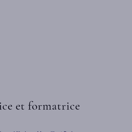
ice et formatrice
eur
I