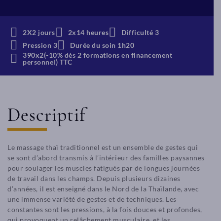
2X2 jours
2x14 heures
Difficulté 3
Pression 3
Durée du soin 1h20
390x2(-10% dès 2 formations en financement
personnel) TTC
Descriptif
Le massage thaï traditionnel est un ensemble de gestes qui
se sont d’abord transmis à l’intérieur des familles paysannes
pour soulager les muscles fatigués par de longues journées
de travail dans les champs. Depuis plusieurs dizaines
d’années, il est enseigné dans le Nord de la Thaïlande, avec
une immense variété de gestes et de techniques. Les
constantes sont les pressions, à la fois douces et profondes,
qui provoquent un relâchement musculaire, et les