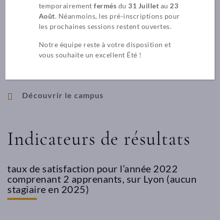
temporairement
fermés
du
31 Juillet
au
23
de formations afin de toujours mieux vous accueillir et vous
Août
. Néanmoins, les pré-inscriptions pour
former.
les prochaines sessions restent ouvertes.
269 rue Duguesclin – LYON 3 / École et siège social
Notre équipe reste à votre disposition et
vous souhaite un excellent Été !
contact@afdp.fr
04 78 84 24 91
Découvrir le campus
Indicateurs de résultats
taux de satisfaction pour l’année 2022
comprenant 2 apprenants, sur Lyon (aucun
stagiaire en 2025)