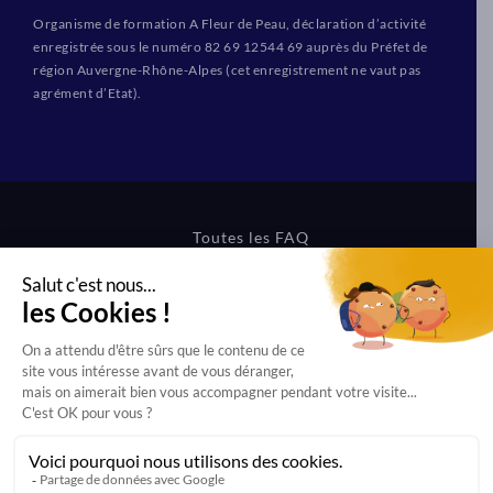
Organisme de formation A Fleur de Peau, déclaration d’activité
enregistrée sous le numéro 82 69 12544 69 auprès du Préfet de
région Auvergne-Rhône-Alpes (cet enregistrement ne vaut pas
agrément d’Etat).
Toutes les FAQ
CGV Formations
CGV Boutique
Mentions légales
Protection des données