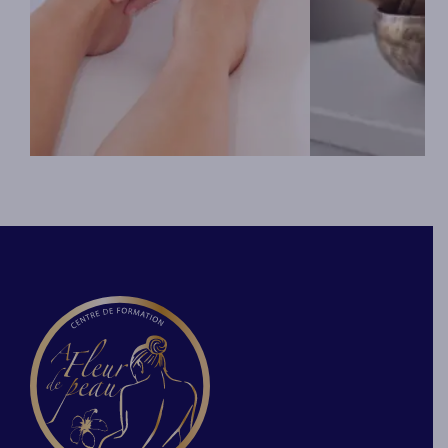
La relaxation coréenne est
Le massage tibéta
pratiquée au sol. Elle utilise des
douleurs du corp
mouvements très simples. Ses
massage manuel e
mouvements peuvent également
tibétains. Le son
s’intégrer à d’autres méthodes
du stress et reno
(sophrologie, gymnastique douce
corps. Il convient
ou dans des protocoles de
souhaitent se dét
massages tel que le massage
lâcher-prise globa
californien). Le praticien au travers
vivre une nouvell
de son attention et de sa gestuelle,
En savoir p
invite le receveur à vivre un état de
relâchement profond.
En savoir plus