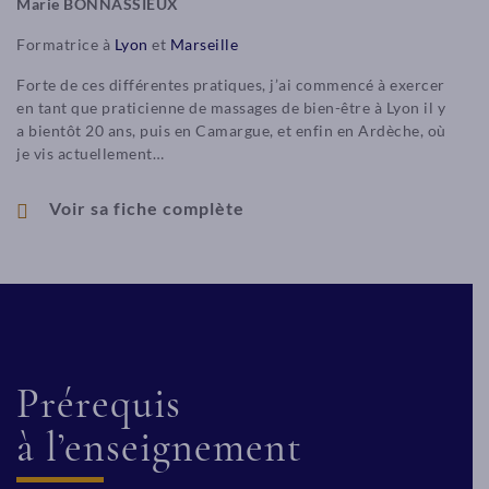
Marie BONNASSIEUX
Formatrice à
Lyon
et
Marseille
Forte de ces différentes pratiques, j’ai commencé à exercer
en tant que praticienne de massages de bien-être à Lyon il y
a bientôt 20 ans, puis en Camargue, et enfin en Ardèche, où
je vis actuellement…
Voir sa fiche complète
Prérequis
à l’enseignement