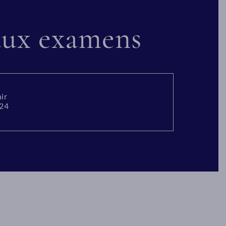
 aux examens
ir
024