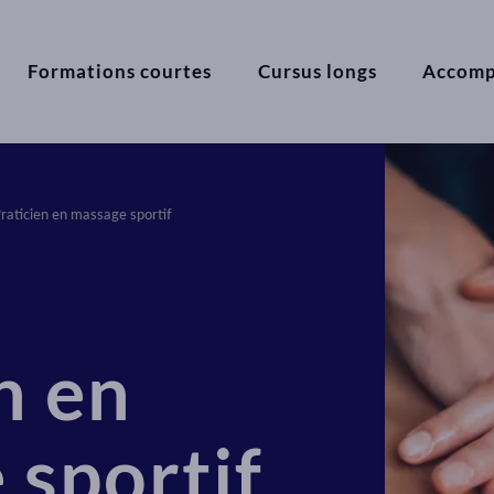
Formations courtes
Cursus longs
Accom
raticien en massage sportif
n en
 sportif