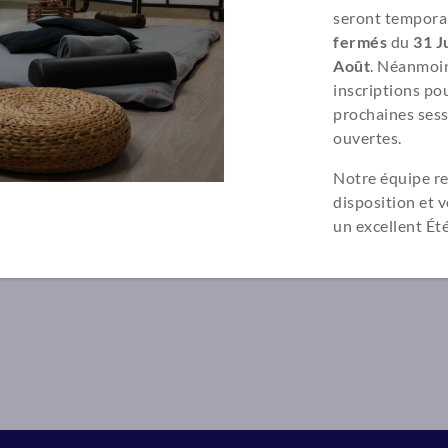
seront tempora
Formatrice à
Bor
fermés
du
31 Ju
Août
. Néanmoin
Altruiste et huma
inscriptions pou
intérêts. L’acco
prochaines sess
cheval de bataille
ouvertes.
Voir sa fic
Notre équipe re
disposition et 
un excellent Été